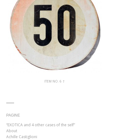
ITEM NO. 6 ↑
PAGINE
“EXOTICA and 4 other cases of the self”
About
Achille Castiglioni