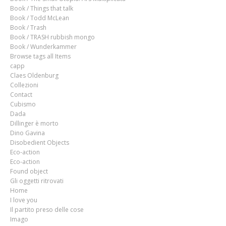
Book / Things that talk
Book / Todd McLean
Book / Trash
Book / TRASH rubbish mongo
Book / Wunderkammer
Browse tags all Items
capp
Claes Oldenburg
Collezioni
Contact
Cubismo
Dada
Dillinger è morto
Dino Gavina
Disobedient Objects
Eco-action
Eco-action
Found object
Gli oggetti ritrovati
Home
I love you
Il partito preso delle cose
Imago