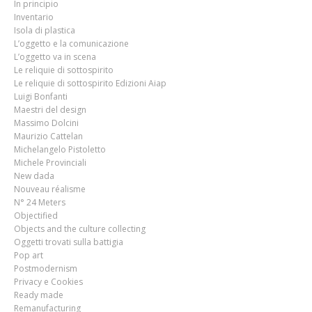
In principio
Inventario
Isola di plastica
L’oggetto e la comunicazione
L’oggetto va in scena
Le reliquie di sottospirito
Le reliquie di sottospirito Edizioni Aiap
Luigi Bonfanti
Maestri del design
Massimo Dolcini
Maurizio Cattelan
Michelangelo Pistoletto
Michele Provinciali
New dada
Nouveau réalisme
N° 24 Meters
Objectified
Objects and the culture collecting
Oggetti trovati sulla battigia
Pop art
Postmodernism
Privacy e Cookies
Ready made
Remanufacturing