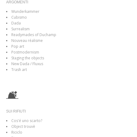
ARGOMENTI
Wunderkammer
Cubismo
Dada
Surrealism
Readymades of Duchamp
Nouveau réalisme
Pop art
Postmodernism
Staging the objects
New Dada / Fluxus
Trash art
SUI RIFIUTI
Cos'é uno scarto?
Object trouvè
Riciclo