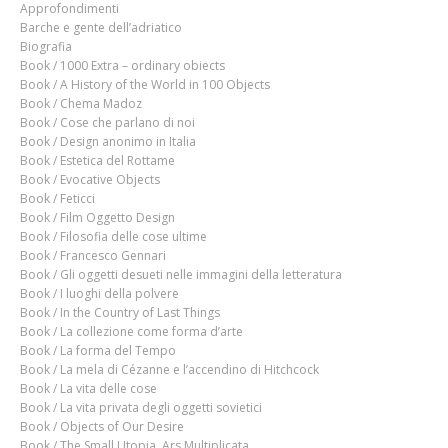
Approfondimenti
Barche e gente dell’adriatico
Biografia
Book / 1000 Extra – ordinary obiects
Book / A History of the World in 100 Objects
Book / Chema Madoz
Book / Cose che parlano di noi
Book / Design anonimo in Italia
Book / Estetica del Rottame
Book / Evocative Objects
Book / Feticci
Book / Film Oggetto Design
Book / Filosofia delle cose ultime
Book / Francesco Gennari
Book / Gli oggetti desueti nelle immagini della letteratura
Book / I luoghi della polvere
Book / In the Country of Last Things
Book / La collezione come forma d’arte
Book / La forma del Tempo
Book / La mela di Cézanne e l’accendino di Hitchcock
Book / La vita delle cose
Book / La vita privata degli oggetti sovietici
Book / Objects of Our Desire
Book / The Small Utopia. Ars Multiplicata