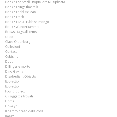
Book / The Small Utopia. Ars Multiplicata
Book / Things that talk
Book / Todd McLean
Book / Trash
Book / TRASH rubbish mongo
Book / Wunderkammer
Browse tags all Items
capp
Claes Oldenburg
Collezioni
Contact
Cubismo
Dada
Dillinger è morto
Dino Gavina
Disobedient Objects
Eco-action
Eco-action
Found object
Gli oggetti ritrovati
Home
I love you
Il partito preso delle cose
Imago