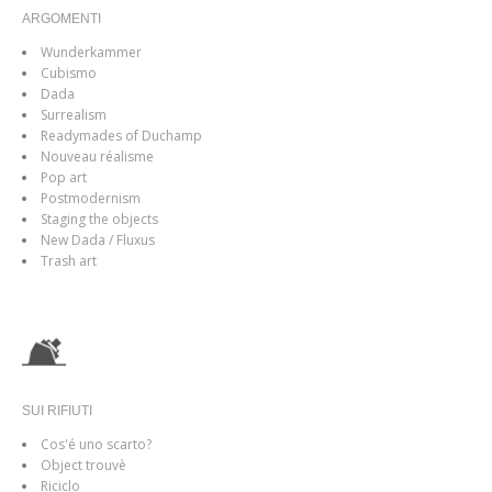
ARGOMENTI
Wunderkammer
Cubismo
Dada
Surrealism
Readymades of Duchamp
Nouveau réalisme
Pop art
Postmodernism
Staging the objects
New Dada / Fluxus
Trash art
SUI RIFIUTI
Cos'é uno scarto?
Object trouvè
Riciclo