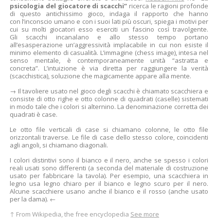
psicologia del giocatore di scacchi”
ricerca le ragioni profonde
di questo antichissimo gioco, indaga il rapporto che hanno
con l’inconscio umano e con i suoi lati più oscuri, spiega i motivi per
cui su molti giocatori esso eserciti un fascino così travolgente.
Gli scacchi incanalano e allo stesso tempo portano
all’esasperazione un’aggressività implacabile in cui non esiste il
minimo elemento di casualità. L’immagine (chess image), intesa nel
senso mentale, è contemporaneamente unità “astratta e
concreta”. L’intuizione è via diretta per raggiungere la verità
(scacchistica), soluzione che magicamente appare alla mente.
→ Il tavoliere usato nel gioco degli scacchi è chiamato scacchiera e
consiste di otto righe e otto colonne di quadrati (caselle) sistemati
in modo tale che i colori si alternino. La denominazione corretta dei
quadrati è case.
Le otto file verticali di case si chiamano colonne, le otto file
orizzontali traverse. Le file di case dello stesso colore, coincidenti
agli angoli, si chiamano diagonali.
I colori distintivi sono il bianco e il nero, anche se spesso i colori
reali usati sono differenti (a seconda del materiale di costruzione
usato per fabbricare la tavola). Per esempio, una scacchiera in
legno usa legno chiaro per il bianco e legno scuro per il nero.
Alcune scacchiere usano anche il bianco e il rosso (anche usato
per la dama). ←
↑ From Wikipedia, the free encyclopedia
See more