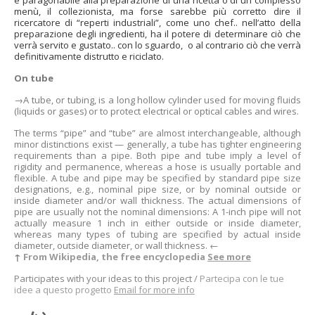
è paragonabile alla preparazione di una ricetta o di un complesso
menù, il collezionista, ma forse sarebbe più corretto dire il
ricercatore di “reperti industriali”, come uno chef.. nell’atto della
preparazione degli ingredienti, ha il potere di determinare ciò che
verrà servito e gustato.. con lo sguardo, o al contrario ciò che verrà
definitivamente distrutto e riciclato.
On tube
→A tube, or tubing, is a long hollow cylinder used for moving fluids
(liquids or gases) or to protect electrical or optical cables and wires.
The terms “pipe” and “tube” are almost interchangeable, although
minor distinctions exist — generally, a tube has tighter engineering
requirements than a pipe. Both pipe and tube imply a level of
rigidity and permanence, whereas a hose is usually portable and
flexible. A tube and pipe may be specified by standard pipe size
designations, e.g., nominal pipe size, or by nominal outside or
inside diameter and/or wall thickness. The actual dimensions of
pipe are usually not the nominal dimensions: A 1-inch pipe will not
actually measure 1 inch in either outside or inside diameter,
whereas many types of tubing are specified by actual inside
diameter, outside diameter, or wall thickness. ←
↑
From Wikipedia, the free encyclopedia
See more
Participates with your ideas to this project /
Partecipa
con le tue
idee a questo progetto
Email for more info