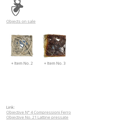
Objects on sale
+ Item No. 2
+ Item No. 3
Link:
Objective N° 4 Compressioni Ferro
Objective No. 21 Lattine pressate